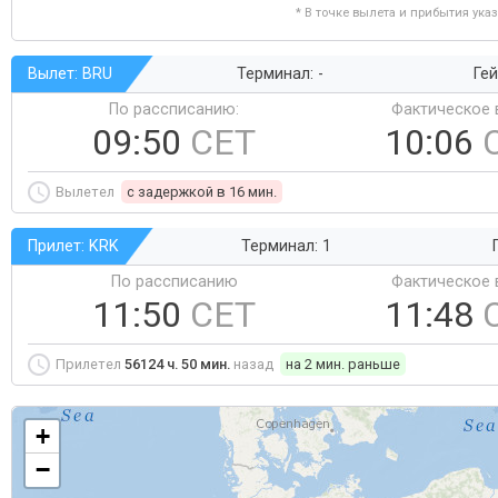
* В точке вылета и прибытия ука
Вылет: BRU
Терминал: -
Гей
По рассписанию:
Фактическое 
09:50
CET
10:06
Вылетел
c задержкой в 16 мин.
Прилет: KRK
Терминал: 1
По рассписанию
Фактическое 
11:50
CET
11:48
Прилетел
56124 ч. 50 мин.
назад
на 2 мин. раньше
+
−