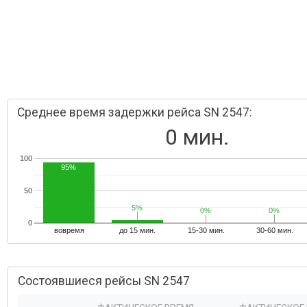
Среднее время задержки рейса SN 2547:
0 мин.
100
95%
50
5%
5%
0%
0%
0%
0%
0
вовремя
до 15 мин.
15-30 мин.
30-60 мин.
Состоявшиеся рейсы SN 2547