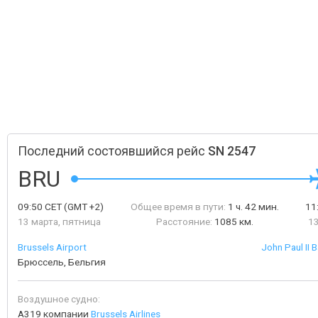
Последний состоявшийся рейс
SN 2547
BRU
09:50
CET
(GMT +2)
Общее время в пути:
1 ч. 42 мин.
11
13 марта, пятница
Расстояние:
1085 км.
13
Brussels Airport
John Paul II B
Брюссель, Бельгия
Воздушное судно:
A319 компании
Brussels Airlines