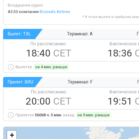
Воздушное судно:
A320 компании
Brussels Airlines
* В точке вылета и прибытия ука
Вылет: TXL
Терминал: A
Г
По рассписанию:
Фактическое 
18:40
CET
18:36
Вылетел
на 4 мин. раньше
Прилет: BRU
Терминал: F
По рассписанию
Фактическое 
20:00
CET
19:51
Прилетел
56068 ч. 3 мин.
назад
на 9 мин. раньше
+