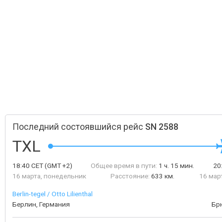
Последний состоявшийся рейс
SN 2588
TXL
18:40
CET
(GMT +2)
Общее время в пути:
1 ч. 15 мин.
20
16 марта, понедельник
Расстояние:
633 км.
16 мар
Berlin-tegel / Otto Lilienthal
Берлин, Германия
Бр