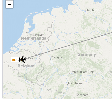
−
BRU