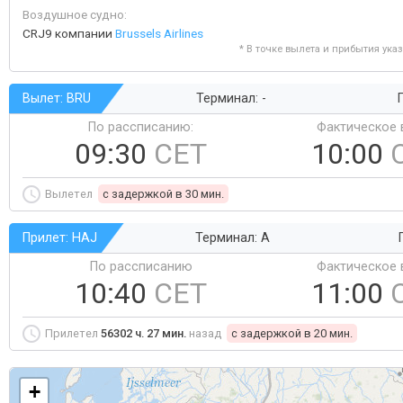
Воздушное судно:
CRJ9 компании
Brussels Airlines
* В точке вылета и прибытия ука
Вылет: BRU
Терминал: -
Г
По рассписанию:
Фактическое 
09:30
CET
10:00
Вылетел
c задержкой в 30 мин.
Прилет: HAJ
Терминал: A
По рассписанию
Фактическое 
10:40
CET
11:00
Прилетел
56302 ч. 27 мин.
назад
c задержкой в 20 мин.
+