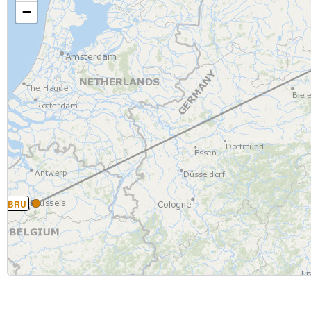
−
BRU