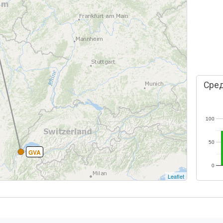
Сред
100
50
GVA
0
Leaflet