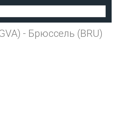
GVA)
-
Брюссель (BRU)