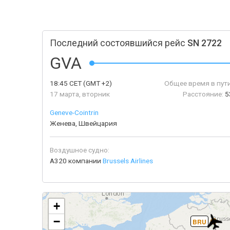
Последний состоявшийся рейс
SN 2722
GVA
18:45
CET
(GMT +2)
Общее время в пути
17 марта, вторник
Расстояние:
5
Geneve-Сointrin
Женева, Швейцария
Воздушное судно:
A320 компании
Brussels Airlines
+
−
BRU