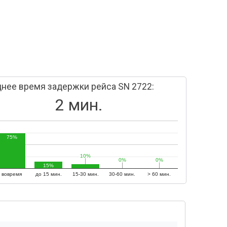
нее время задержки рейса SN 2722:
2 мин.
75%
10%
10%
0%
0%
0%
0%
15%
вовремя
до 15 мин.
15-30 мин.
30-60 мин.
> 60 мин.