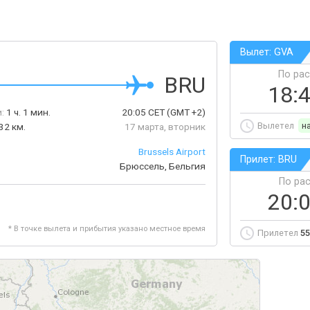
Вылет: GVA
По ра
BRU
18:
:
1 ч. 1 мин.
20:05
CET
(GMT +2)
Вылетел
н
32 км.
17 марта, вторник
Brussels Airport
Прилет: BRU
Брюссель, Бельгия
По ра
20:
* В точке вылета и прибытия указано местное время
Прилетел
55