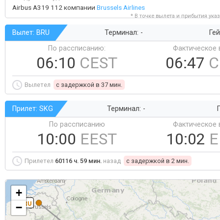
Airbus A319 112 компании
Brussels Airlines
* В точке вылета и прибытия ука
Вылет: BRU
Терминал: -
Гей
По рассписанию:
Фактическое 
06:10
CEST
06:47
C
Вылетел
c задержкой в 37 мин.
Прилет: SKG
Терминал: -
Г
По рассписанию
Фактическое 
10:00
EEST
10:02
E
Прилетел
60116 ч. 59 мин.
назад
c задержкой в 2 мин.
+
BRU
−