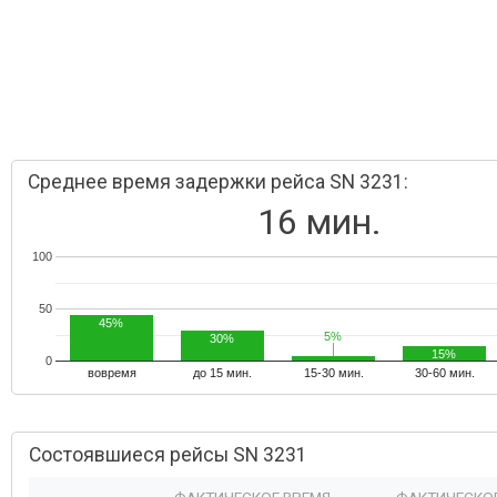
Среднее время задержки рейса SN 3231:
16 мин.
100
50
45%
5%
5%
30%
15%
0
вовремя
до 15 мин.
15-30 мин.
30-60 мин.
Состоявшиеся рейсы SN 3231