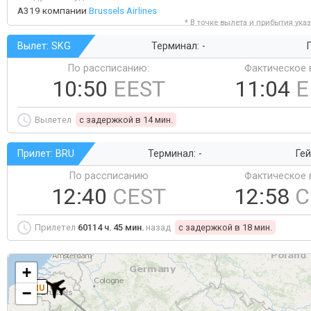
A319 компании
Brussels Airlines
* В точке вылета и прибытия ука
Вылет: SKG
Терминал: -
Г
По рассписанию:
Фактическое 
10:50
EEST
11:04
E
Вылетел
c задержкой в 14 мин.
Прилет: BRU
Терминал: -
Гей
По рассписанию
Фактическое 
12:40
CEST
12:58
C
Прилетел
60114 ч. 45 мин.
назад
c задержкой в 18 мин.
+
BRU
−