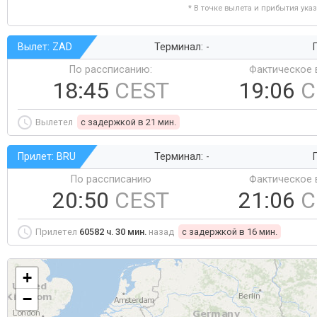
* В точке вылета и прибытия ука
Вылет: ZAD
Терминал: -
Г
По рассписанию:
Фактическое 
18:45
CEST
19:06
C
Вылетел
c задержкой в 21 мин.
Прилет: BRU
Терминал: -
Г
По рассписанию
Фактическое 
20:50
CEST
21:06
C
Прилетел
60582 ч. 30 мин.
назад
c задержкой в 16 мин.
+
−