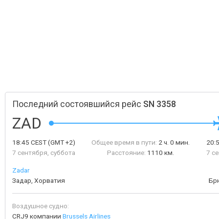
Последний состоявшийся рейс
SN 3358
ZAD
18:45
CEST
(GMT +2)
Общее время в пути:
2 ч. 0 мин.
20:
7 сентября, суббота
Расстояние:
1110 км.
7 с
Zadar
Задар, Хорватия
Бр
Воздушное судно:
CRJ9 компании
Brussels Airlines