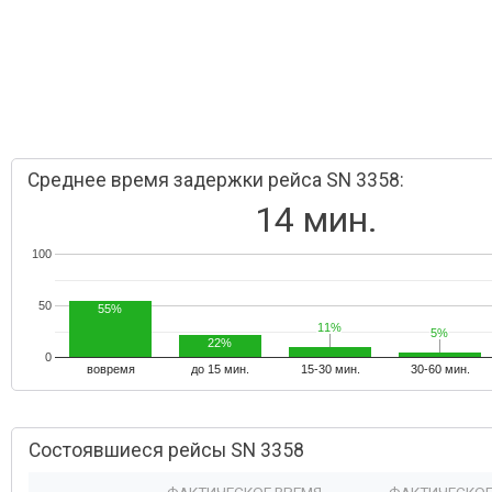
Среднее время задержки рейса SN 3358:
14 мин.
100
50
55%
11%
11%
5%
5%
22%
0
вовремя
до 15 мин.
15-30 мин.
30-60 мин.
Состоявшиеся рейсы SN 3358