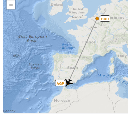
−
BRU
AGP