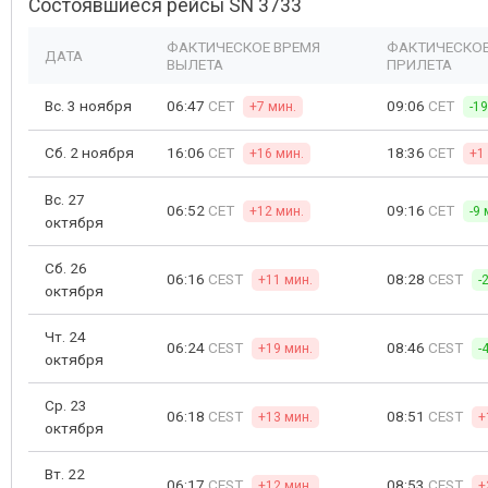
Состоявшиеся рейсы SN 3733
ФАКТИЧЕСКОЕ ВРЕМЯ
ФАКТИЧЕСКОЕ
ДАТА
ВЫЛЕТА
ПРИЛЕТА
Вс. 3 ноября
06:47
CET
09:06
CET
+7 мин.
-1
Сб. 2 ноября
16:06
CET
18:36
CET
+16 мин.
+1
Вс. 27
06:52
CET
09:16
CET
+12 мин.
-9 
октября
Сб. 26
06:16
CEST
08:28
CEST
+11 мин.
-
октября
Чт. 24
06:24
CEST
08:46
CEST
+19 мин.
-
октября
Ср. 23
06:18
CEST
08:51
CEST
+13 мин.
+
октября
Вт. 22
06:17
CEST
08:53
CEST
+12 мин.
+