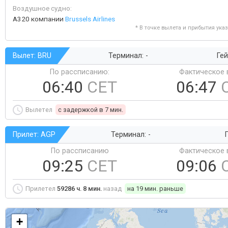
Воздушное судно:
A320 компании
Brussels Airlines
* В точке вылета и прибытия ука
Вылет: BRU
Терминал: -
Гей
По рассписанию:
Фактическое 
06:40
CET
06:47
Вылетел
c задержкой в 7 мин.
Прилет: AGP
Терминал: -
Г
По рассписанию
Фактическое 
09:25
CET
09:06
Прилетел
59286 ч. 8 мин.
назад
на 19 мин. раньше
+