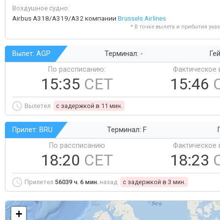
Воздушное судно:
Airbus A318/A319/A32 компании
Brussels Airlines
* В точке вылета и прибытия ука
Вылет: AGP
Терминал: -
Гей
По рассписанию:
Фактическое 
15:35
CET
15:46
Вылетел
c задержкой в 11 мин.
Прилет: BRU
Терминал: F
По рассписанию
Фактическое 
18:20
CET
18:23
Прилетел
56039 ч. 6 мин.
назад
c задержкой в 3 мин.
+