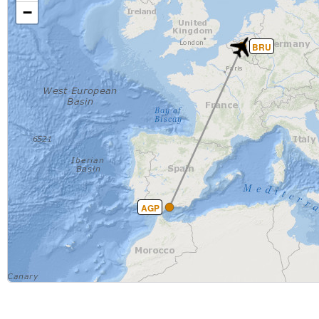
−
BRU
AGP