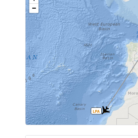
−
LPA