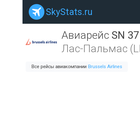
SkyStats.ru
Авиарейс
SN 37
Лас-Пальмас (L
Все рейсы авиакомпании
Brussels Airlines