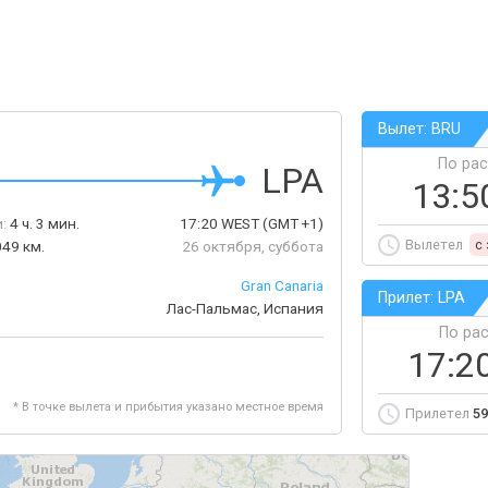
Вылет: BRU
По ра
LPA
13:5
:
4 ч. 3 мин.
17:20
WEST
(GMT +1)
Вылетел
c
49 км.
26 октября, суббота
Gran Canaria
Прилет: LPA
Лас-Пальмас, Испания
По ра
17:2
* В точке вылета и прибытия указано местное время
Прилетел
59