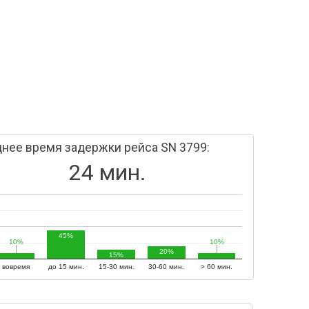
нее время задержки рейса SN 3799:
24 мин.
45%
10%
10%
10%
10%
20%
15%
вовремя
до 15 мин.
15-30 мин.
30-60 мин.
> 60 мин.