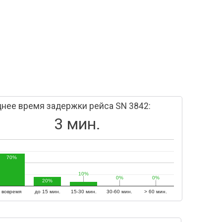
нее время задержки рейса SN 3842:
3 мин.
70%
10%
10%
0%
0%
0%
0%
20%
вовремя
до 15 мин.
15-30 мин.
30-60 мин.
> 60 мин.