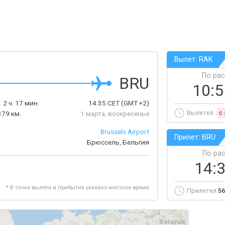
Вылет: RAK
По ра
BRU
10:
:
2 ч. 17 мин.
14:35
CET
(GMT +2)
Вылетел
c
379 км.
1 марта, воскресенье
Brussels Airport
Прилет: BRU
Брюссель, Бельгия
По ра
14:
* В точке вылета и прибытия указано местное время
Прилетел
56