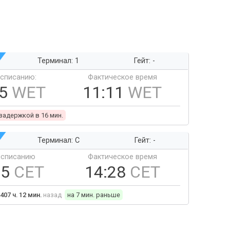
Терминал: 1
Гейт: -
ссписанию:
Фактическое время
55
WET
11:11
WET
 задержкой в 16 мин.
Терминал: C
Гейт: -
ссписанию
Фактическое время
35
CET
14:28
CET
407 ч. 12 мин.
назад
на 7 мин. раньше