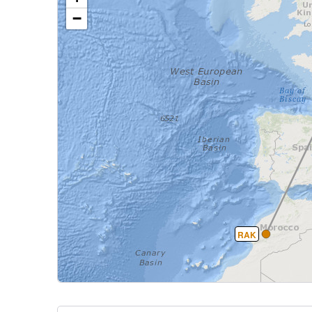
−
RAK