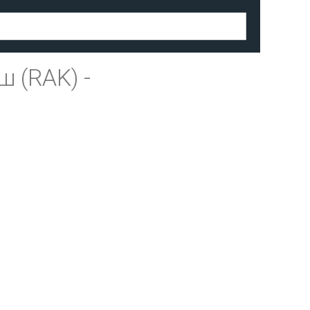
ш (RAK)
-