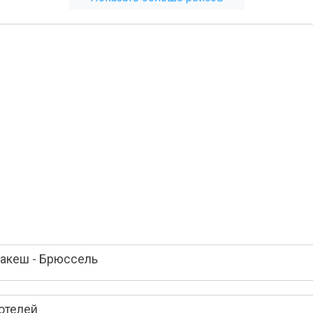
акеш - Брюссель
отелей