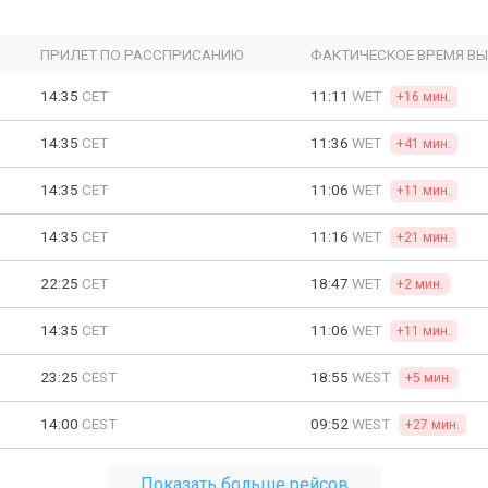
ПРИЛЕТ ПО РАССПРИСАНИЮ
ФАКТИЧЕСКОЕ ВРЕМЯ В
14:35
CET
11:11
WET
+16 мин.
14:35
CET
11:36
WET
+41 мин.
14:35
CET
11:06
WET
+11 мин.
14:35
CET
11:16
WET
+21 мин.
22:25
CET
18:47
WET
+2 мин.
14:35
CET
11:06
WET
+11 мин.
23:25
CEST
18:55
WEST
+5 мин.
14:00
CEST
09:52
WEST
+27 мин.
Показать больше рейсов