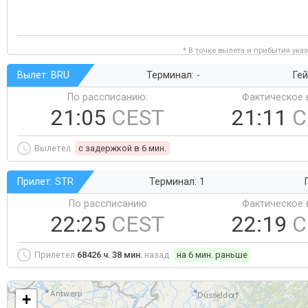
* В точке вылета и прибытия ука
Вылет: BRU
Терминал: -
Гей
По рассписанию:
Фактическое 
21:05
CEST
21:11
C
Вылетел
c задержкой в 6 мин.
Прилет: STR
Терминал: 1
По рассписанию
Фактическое 
22:25
CEST
22:19
C
Прилетел
68426 ч. 38 мин.
назад
на 6 мин. раньше
+