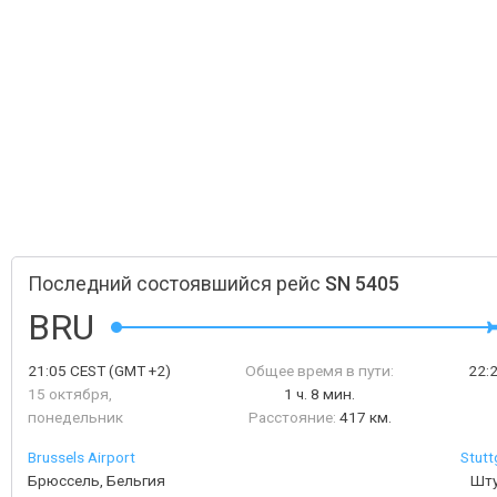
Последний состоявшийся рейс
SN 5405
BRU
21:05
CEST
(GMT +2)
Общее время в пути:
22:
15 октября,
1 ч. 8 мин.
понедельник
Расстояние:
417 км.
Brussels Airport
Stutt
Брюссель, Бельгия
Шту