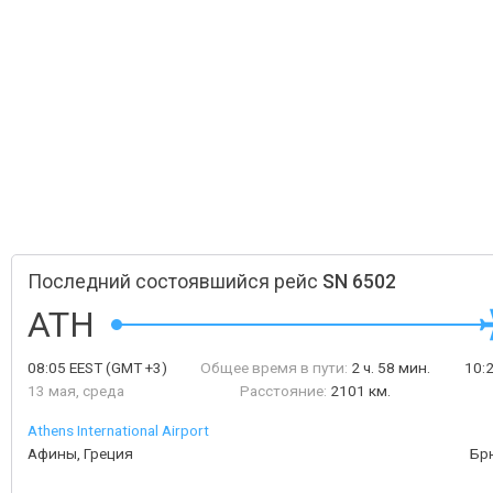
Последний состоявшийся рейс
SN 6502
ATH
08:05
EEST
(GMT +3)
Общее время в пути:
2 ч. 58 мин.
10:
13 мая, среда
Расстояние:
2101 км.
Athens International Airport
Афины, Греция
Бр