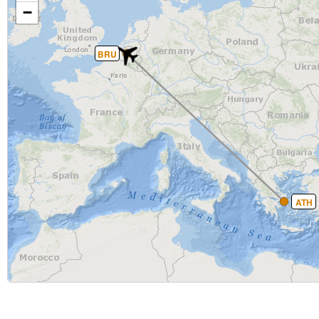
−
BRU
ATH