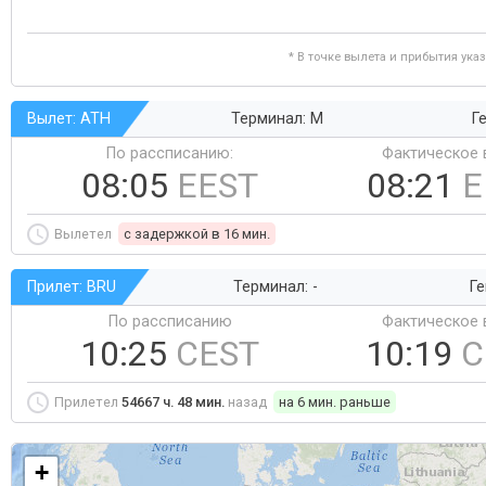
* В точке вылета и прибытия ука
Вылет: ATH
Терминал: M
Ге
По рассписанию:
Фактическое 
08:05
EEST
08:21
E
Вылетел
c задержкой в 16 мин.
Прилет: BRU
Терминал: -
Ге
По рассписанию
Фактическое 
10:25
CEST
10:19
C
Прилетел
54667 ч. 48 мин.
назад
на 6 мин. раньше
+