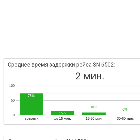
Среднее время задержки рейса SN 6502:
2 мин.
100
75%
50
10%
10%
0%
0%
15%
0
вовремя
до 15 мин.
15-30 мин.
30-60 мин.