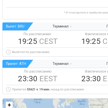
* В точке вылета и прибытия ука
Вылет: BRU
Терминал: -
Г
По рассписанию:
Фактическое 
19:25
CEST
19:25
C
Вылетел по рассписанию
Прилет: ATH
Терминал: -
Г
По рассписанию
Фактическое 
23:30
EEST
23:30
E
Прилетел
55621 ч. 19 мин.
назад по рассписанию
+