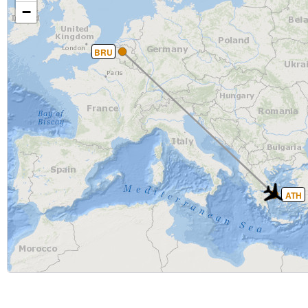
−
BRU
ATH