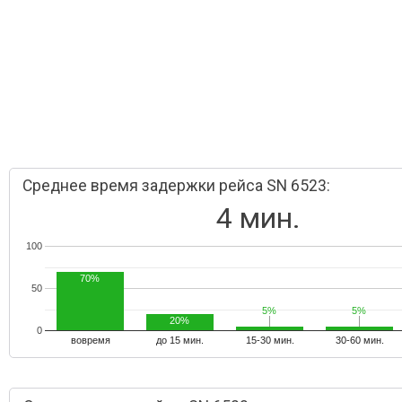
Среднее время задержки рейса SN 6523:
4 мин.
100
70%
50
5%
5%
5%
5%
20%
0
вовремя
до 15 мин.
15-30 мин.
30-60 мин.