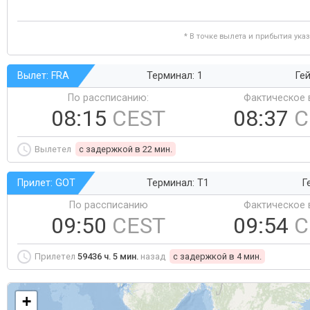
* В точке вылета и прибытия ука
Вылет: FRA
Терминал: 1
Гей
По рассписанию:
Фактическое 
08:15
CEST
08:37
C
Вылетел
c задержкой в 22 мин.
Прилет: GOT
Терминал: T1
Г
По рассписанию
Фактическое 
09:50
CEST
09:54
C
Прилетел
59436 ч. 5 мин.
назад
c задержкой в 4 мин.
+