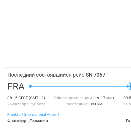
Последний состоявшийся рейс
SN 7067
FRA
08:15
CEST
(GMT +2)
Общее время в пути:
1 ч. 17 мин.
09:
26 октября, суббота
Расстояние:
881 км.
26 
Frankfurt International Airport
Франкфурт, Германия
Го