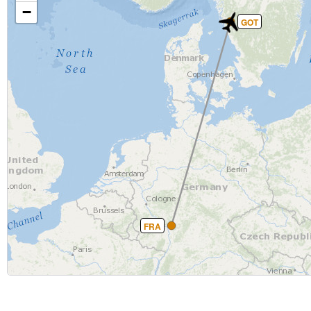
−
GOT
FRA