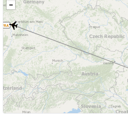
−
FRA