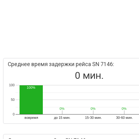
Среднее время задержки рейса SN 7146:
0 мин.
100
100%
50
0%
0%
0%
0%
0%
0%
0
вовремя
до 15 мин.
15-30 мин.
30-60 мин.