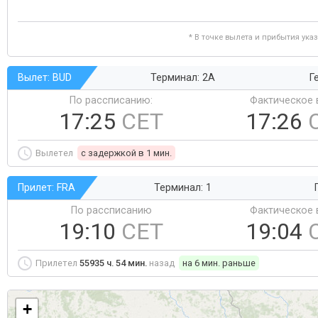
* В точке вылета и прибытия ука
Вылет: BUD
Терминал: 2A
Г
По рассписанию:
Фактическое 
17:25
CET
17:26
Вылетел
c задержкой в 1 мин.
Прилет: FRA
Терминал: 1
По рассписанию
Фактическое 
19:10
CET
19:04
Прилетел
55935 ч. 54 мин.
назад
на 6 мин. раньше
+