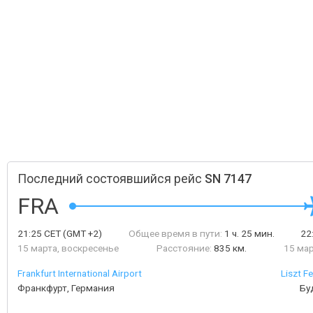
Последний состоявшийся рейс
SN 7147
FRA
21:25
CET
(GMT +2)
Общее время в пути:
1 ч. 25 мин.
22
15 марта, воскресенье
Расстояние:
835 км.
15 мар
Frankfurt International Airport
Liszt Fe
Франкфурт, Германия
Бу