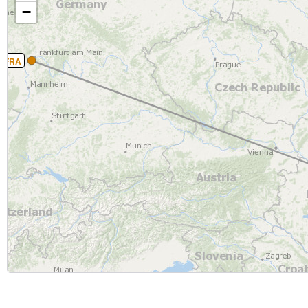
−
FRA