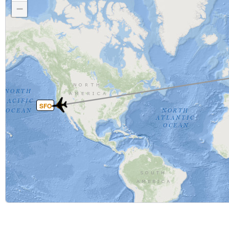
−
SFO