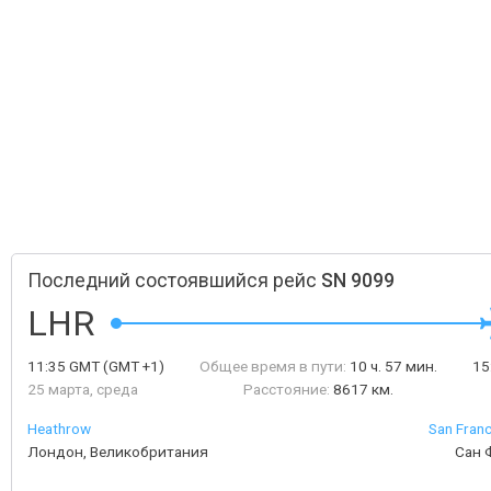
Последний состоявшийся рейс
SN 9099
LHR
11:35
GMT
(GMT +1)
Общее время в пути:
10 ч. 57 мин.
15
25 марта, среда
Расстояние:
8617 км.
Heathrow
San Franc
Лондон, Великобритания
Сан 