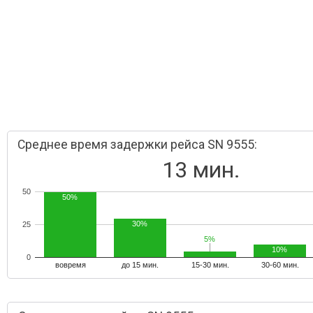
Среднее время задержки рейса SN 9555:
13 мин.
50
50%
30%
25
5%
5%
10%
0
вовремя
до 15 мин.
15-30 мин.
30-60 мин.