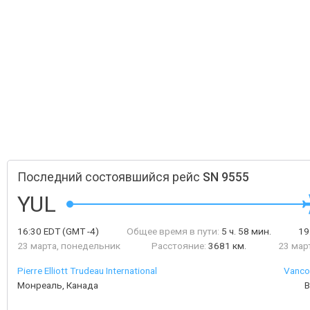
Последний состоявшийся рейс
SN 9555
YUL
16:30
EDT
(GMT -4)
Общее время в пути:
5 ч. 58 мин.
19
23 марта, понедельник
Расстояние:
3681 км.
23 мар
Pierre Elliott Trudeau International
Vancou
Монреаль, Канада
В