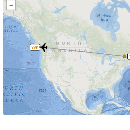
−
YVR