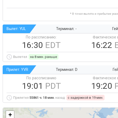
* В точке вылета и прибытия ука
Вылет: YUL
Терминал: -
Гей
По рассписанию:
Фактическое 
16:30
EDT
16:22
Вылетел
на 8 мин. раньше
Прилет: YVR
Терминал: D
Ге
По рассписанию
Фактическое 
19:01
PDT
19:20
Прилетел
55861 ч. 18 мин.
назад
c задержкой в 19 мин.
+