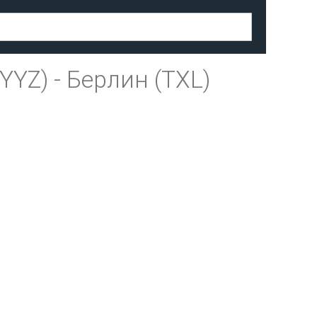
(YYZ)
-
Берлин (TXL)