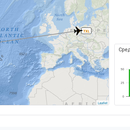
TXL
Сред
50
25
0
Leaflet