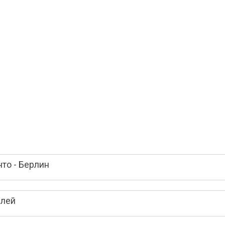
то - Берлин
елей