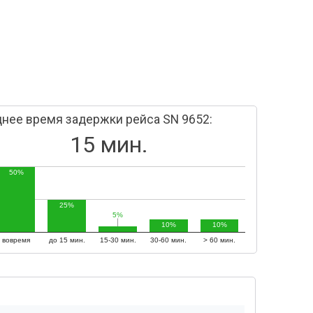
нее время задержки рейса SN 9652:
15 мин.
50%
25%
5%
5%
10%
10%
вовремя
до 15 мин.
15-30 мин.
30-60 мин.
> 60 мин.