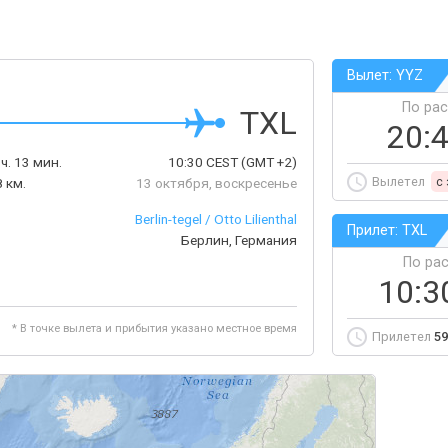
Вылет: YYZ
По ра
TXL
20:
 ч. 13 мин.
10:30
CEST
(GMT +2)
Вылетел
c
 км.
13 октября, воскресенье
Berlin-tegel / Otto Lilienthal
Прилет: TXL
Берлин, Германия
По ра
10:3
* В точке вылета и прибытия указано местное время
Прилетел
59