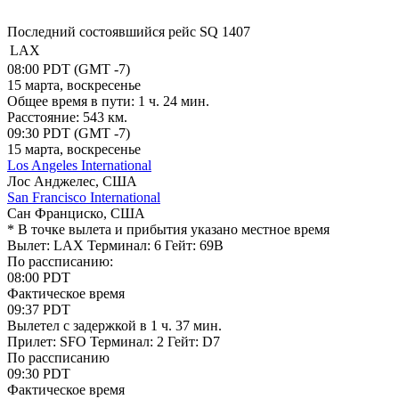
Последний состоявшийся рейс
SQ 1407
LAX
08:00
PDT
(GMT -7)
15 марта, воскресенье
Общее время в пути:
1 ч. 24 мин.
Расстояние:
543 км.
09:30
PDT
(GMT -7)
15 марта, воскресенье
Los Angeles International
Лос Анджелес, США
San Francisco International
Сан Франциско, США
* В точке вылета и прибытия указано местное время
Вылет: LAX
Терминал: 6
Гейт: 69B
По рассписанию:
08:00
PDT
Фактическое время
09:37
PDT
Вылетел
c задержкой в 1 ч. 37 мин.
Прилет: SFO
Терминал: 2
Гейт: D7
По рассписанию
09:30
PDT
Фактическое время