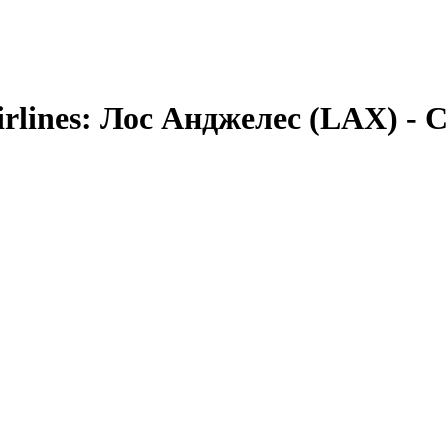
rlines
:
Лос Анджелес (LAX)
-
С