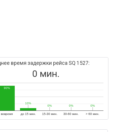
нее время задержки рейса SQ 1527:
0 мин.
90%
10%
10%
0%
0%
0%
0%
0%
0%
вовремя
до 15 мин.
15-30 мин.
30-60 мин.
> 60 мин.