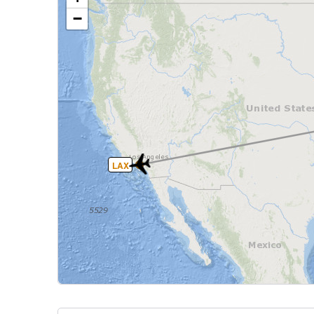
−
LAX