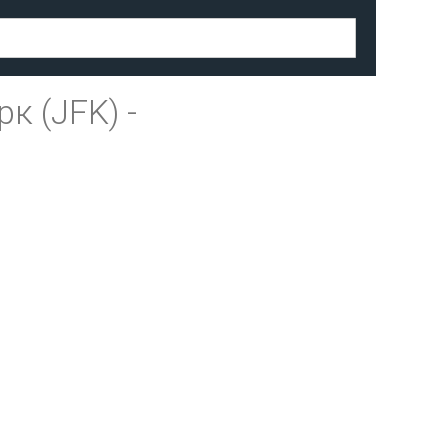
к (JFK)
-