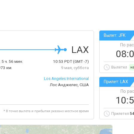
Вылет: JFK
По ра
LAX
08:
:
5 ч. 56 мин.
10:53
PDT
(GMT -7)
Вылетел
н
73 км.
9 мая, суббота
Los Angeles International
Прилет: LAX
Лос Анджелес, США
По ра
10:
* В точке вылета и прибытия указано местное время
Прилетел
54