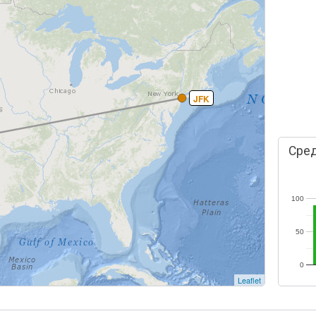
JFK
Сред
100
50
0
Leaflet