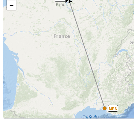
−
MRS