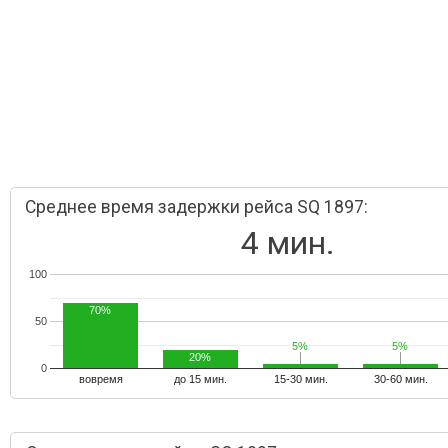
Среднее время задержки рейса SQ 1897:
4 мин.
100
70%
50
5%
5%
5%
5%
20%
0
вовремя
до 15 мин.
15-30 мин.
30-60 мин.