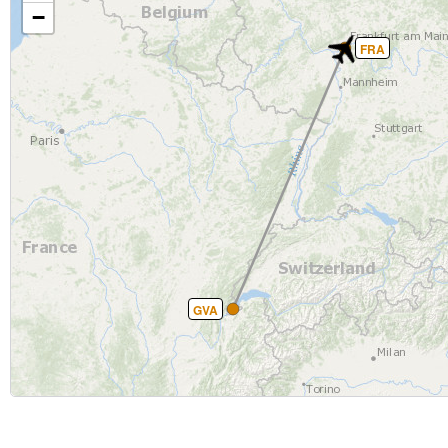
−
FRA
GVA