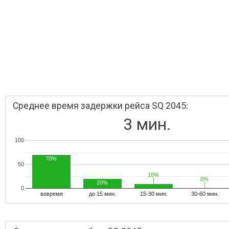
Среднее время задержки рейса SQ 2045:
3 мин.
100
70%
50
10%
10%
0%
0%
20%
0
вовремя
до 15 мин.
15-30 мин.
30-60 мин.