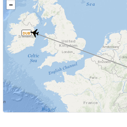
−
DUB