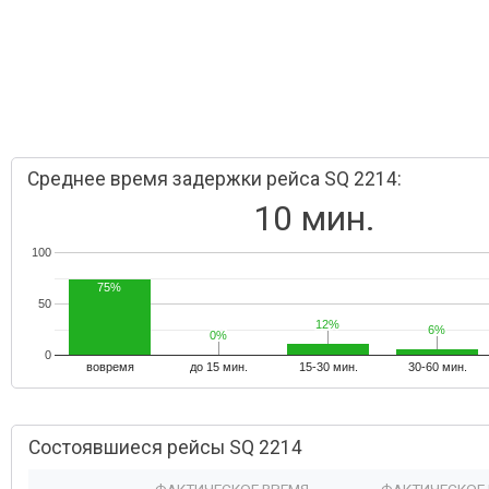
Среднее время задержки рейса SQ 2214:
10 мин.
100
75%
50
12%
12%
6%
6%
0%
0%
0
вовремя
до 15 мин.
15-30 мин.
30-60 мин.
Состоявшиеся рейсы SQ 2214