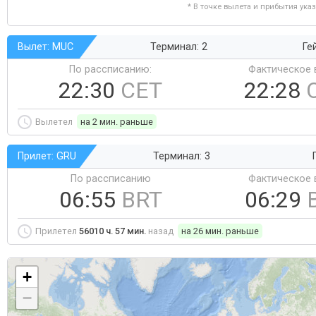
* В точке вылета и прибытия ука
Вылет: MUC
Терминал: 2
Ге
По рассписанию:
Фактическое 
22:30
CET
22:28
Вылетел
на 2 мин. раньше
Прилет: GRU
Терминал: 3
По рассписанию
Фактическое 
06:55
BRT
06:29
Прилетел
56010 ч. 57 мин.
назад
на 26 мин. раньше
+
−