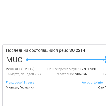
Последний состоявшийся рейс
SQ 2214
MUC
22:30
CET
(GMT +2)
Общее время в пути:
12 ч. 1 мин.
0
16 марта, понедельник
Расстояние:
9857 км.
17
Franz Josef Strauss
Aeroporto Intern
Мюнхен, Германия
Сао 