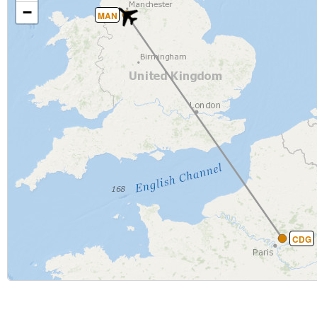
−
MAN
CDG