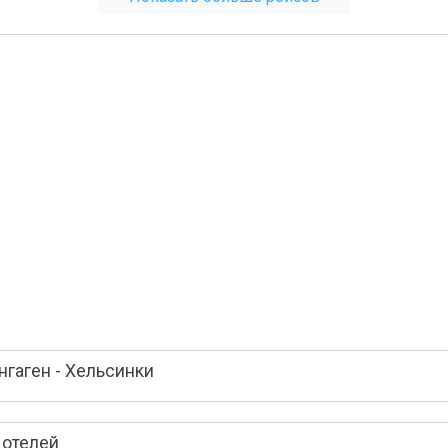
гаген - Хельсинки
 отелей