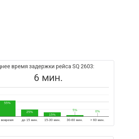
нее время задержки рейса SQ 2603:
6 мин.
55%
5%
5%
0%
0%
25%
15%
вовремя
до 15 мин.
15-30 мин.
30-60 мин.
> 60 мин.