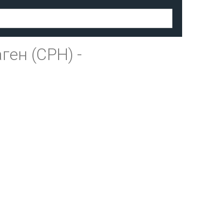
ген (CPH)
-