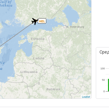
HEL
Сред
100
50
0
Leaflet