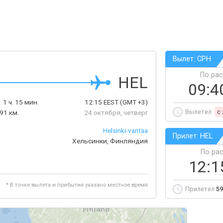
Вылет: CPH
По ра
HEL
09:4
:
1 ч. 15 мин.
12:15
EEST
(GMT +3)
Вылетел
c
91 км.
24 октября, четверг
Helsinki-vantaa
Прилет: HEL
Хельсинки, Финляндия
По ра
12:
* В точке вылета и прибытия указано местное время
Прилетел
59