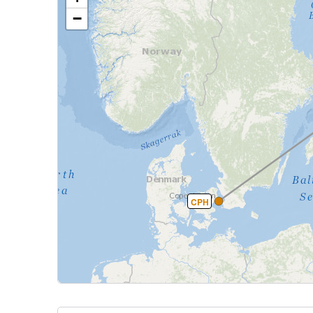
−
CPH