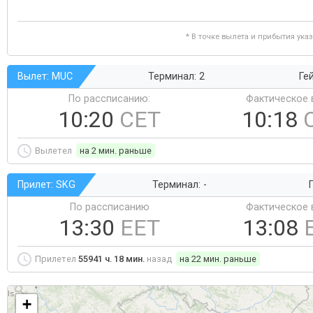
* В точке вылета и прибытия ука
Вылет: MUC
Терминал: 2
Ге
По рассписанию:
Фактическое 
10:20
CET
10:18
Вылетел
на 2 мин. раньше
Прилет: SKG
Терминал: -
Г
По рассписанию
Фактическое 
13:30
EET
13:08
Прилетел
55941 ч. 18 мин.
назад
на 22 мин. раньше
+