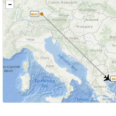
−
MUC
SK