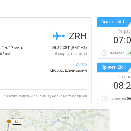
Вылет: HAJ
По ра
ZRH
07:
:
1 ч. 17 мин.
08:20
CET
(GMT +2)
Вылетел
н
62 км.
6 марта, пятница
Zurich
Прилет: ZRH
Цюрих, Швейцария
По ра
08:
* В точке вылета и прибытия указано местное время
Прилетел
56
HAJ