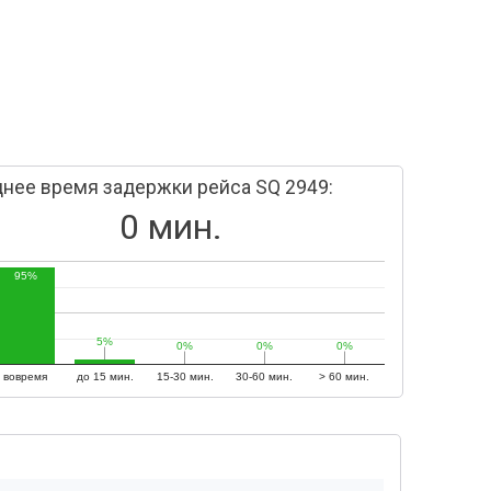
нее время задержки рейса SQ 2949:
0 мин.
95%
5%
5%
0%
0%
0%
0%
0%
0%
вовремя
до 15 мин.
15-30 мин.
30-60 мин.
> 60 мин.