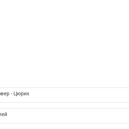
овер - Цюрих
лей