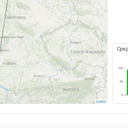
Сред
100
50
0
Leaflet