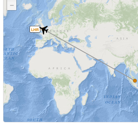
−
LHR