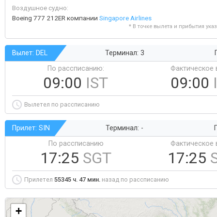
Воздушное судно:
Boeing 777 212ER компании
Singapore Airlines
* В точке вылета и прибытия ука
Вылет: DEL
Терминал: 3
По рассписанию:
Фактическое 
09:00
IST
09:00
Вылетел по рассписанию
Прилет: SIN
Терминал: -
Г
По рассписанию
Фактическое 
17:25
SGT
17:25
Прилетел
55345 ч. 47 мин.
назад по рассписанию
+