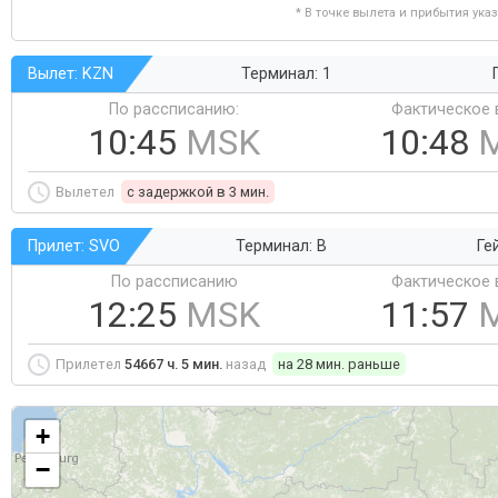
* В точке вылета и прибытия ука
Вылет: KZN
Терминал: 1
По рассписанию:
Фактическое 
10:45
MSK
10:48
Вылетел
c задержкой в 3 мин.
Прилет: SVO
Терминал: B
Ге
По рассписанию
Фактическое 
12:25
MSK
11:57
Прилетел
54667 ч. 5 мин.
назад
на 28 мин. раньше
+
−