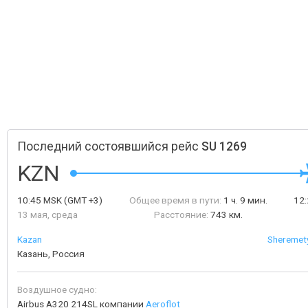
Последний состоявшийся рейс
SU 1269
KZN
10:45
MSK
(GMT +3)
Общее время в пути:
1 ч. 9 мин.
12
13 мая, среда
Расстояние:
743 км.
Kazan
Sheremety
Казань, Россия
Воздушное судно:
Airbus A320 214SL компании
Aeroflot