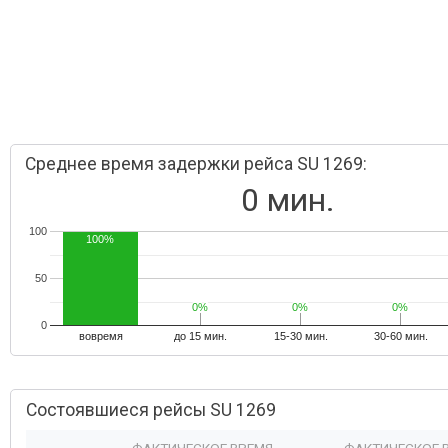
Среднее время задержки рейса SU 1269:
0 мин.
100
100%
50
0%
0%
0%
0%
0%
0%
0
вовремя
до 15 мин.
15-30 мин.
30-60 мин.
Состоявшиеся рейсы SU 1269