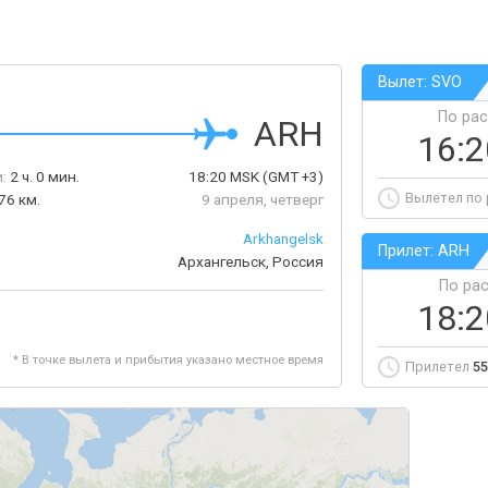
Вылет: SVO
По ра
ARH
16:
:
2 ч. 0 мин.
18:20
MSK
(GMT +3)
Вылетел по
76 км.
9 апреля, четверг
Arkhangelsk
Прилет: ARH
Архангельск, Россия
По ра
18:
* В точке вылета и прибытия указано местное время
Прилетел
55