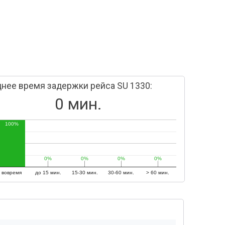
нее время задержки рейса SU 1330:
0 мин.
100%
0%
0%
0%
0%
0%
0%
0%
0%
вовремя
до 15 мин.
15-30 мин.
30-60 мин.
> 60 мин.