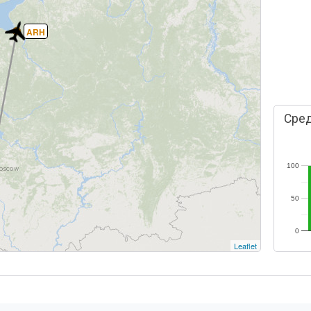
ARH
Сред
100
50
0
Leaflet