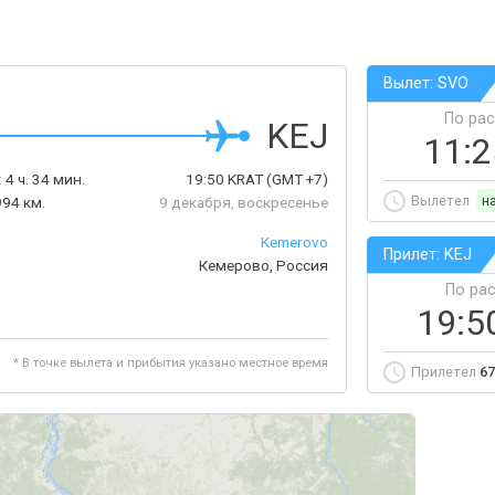
Вылет: SVO
По ра
KEJ
11:
:
4 ч. 34 мин.
19:50
KRAT
(GMT +7)
Вылетел
н
994 км.
9 декабря, воскресенье
Kemerovo
Прилет: KEJ
Кемерово, Россия
По ра
19:5
* В точке вылета и прибытия указано местное время
Прилетел
67