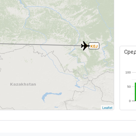
KEJ
Сред
100
50
0
Leaflet