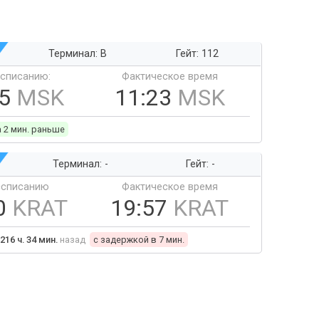
Терминал: B
Гейт: 112
ссписанию:
Фактическое время
25
MSK
11:23
MSK
а 2 мин. раньше
Терминал: -
Гейт: -
ссписанию
Фактическое время
0
KRAT
19:57
KRAT
216 ч. 34 мин.
назад
c задержкой в 7 мин.