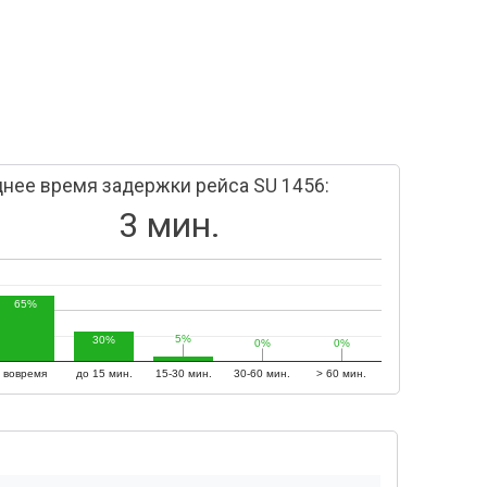
нее время задержки рейса SU 1456:
3 мин.
65%
5%
5%
30%
0%
0%
0%
0%
вовремя
до 15 мин.
15-30 мин.
30-60 мин.
> 60 мин.