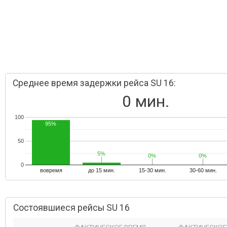
Среднее время задержки рейса SU 16:
0 мин.
100
95%
50
5%
5%
0%
0%
0%
0%
0
вовремя
до 15 мин.
15-30 мин.
30-60 мин.
Состоявшиеся рейсы SU 16