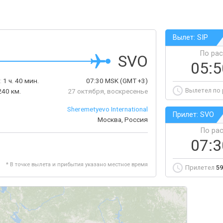
Вылет: SIP
По ра
SVO
05:
:
1 ч. 40 мин.
07:30
MSK
(GMT +3)
Вылетел по
240 км.
27 октября, воскресенье
Sheremetyevo International
Прилет: SVO
Москва, Россия
По ра
07:
* В точке вылета и прибытия указано местное время
Прилетел
59