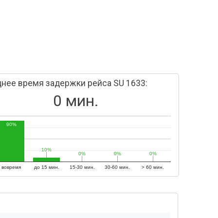
нее время задержки рейса SU 1633:
0 мин.
90%
10%
10%
0%
0%
0%
0%
0%
0%
вовремя
до 15 мин.
15-30 мин.
30-60 мин.
> 60 мин.