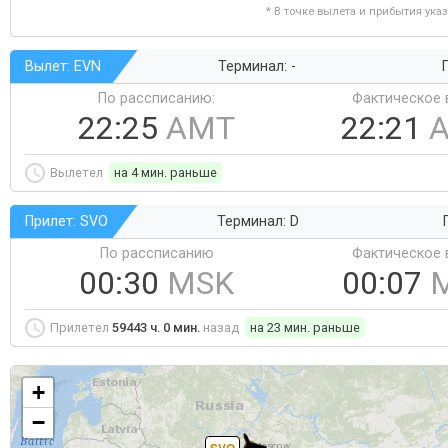
* В точке вылета и прибытия ука
Вылет: EVN
Терминал: -
Г
По рассписанию:
Фактическое 
22:25
AMT
22:21
Вылетел
на 4 мин. раньше
Прилет: SVO
Терминал: D
По рассписанию
Фактическое 
00:30
MSK
00:07
Прилетел
59443 ч. 0 мин.
назад
на 23 мин. раньше
+
−