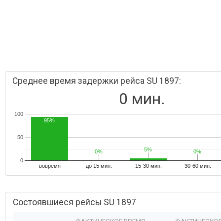
Среднее время задержки рейса SU 1897:
0 мин.
100
95%
50
5%
5%
0%
0%
0%
0%
0
вовремя
до 15 мин.
15-30 мин.
30-60 мин.
Состоявшиеся рейсы SU 1897