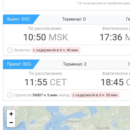
* В точке вылета и прибытия ука
Вылет: SVO
Терминал: D
Ге
По рассписанию:
Фактическое 
10:50
MSK
17:36
Вылетел
c задержкой в 6 ч. 46 мин.
Прилет: BEG
Терминал: 2
По рассписанию
Фактическое 
11:55
CET
18:45
Прилетел
56007 ч. 5 мин.
назад
c задержкой в 6 ч. 50 мин.
+
−