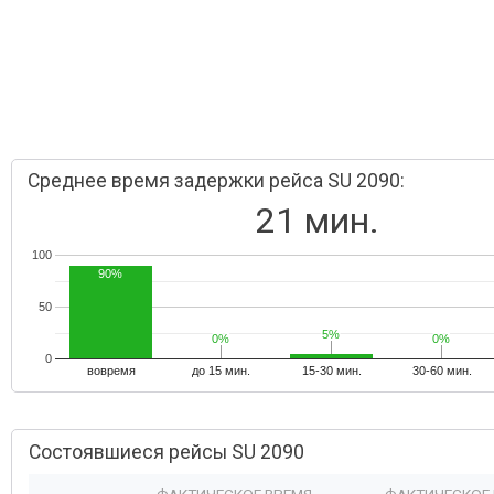
Среднее время задержки рейса SU 2090:
21 мин.
100
90%
50
5%
5%
0%
0%
0%
0%
0
вовремя
до 15 мин.
15-30 мин.
30-60 мин.
Состоявшиеся рейсы SU 2090