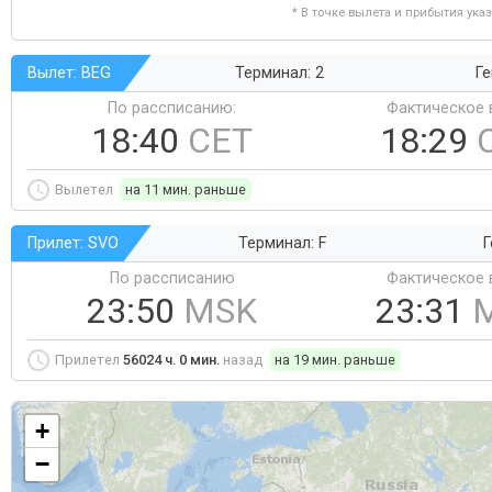
* В точке вылета и прибытия ука
Вылет: BEG
Терминал: 2
Ге
По рассписанию:
Фактическое 
18:40
CET
18:29
Вылетел
на 11 мин. раньше
Прилет: SVO
Терминал: F
Г
По рассписанию
Фактическое 
23:50
MSK
23:31
Прилетел
56024 ч. 0 мин.
назад
на 19 мин. раньше
+
−