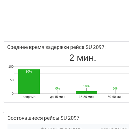
Среднее время задержки рейса SU 2097:
2 мин.
100
90%
50
10%
10%
0%
0%
0%
0%
0
вовремя
до 15 мин.
15-30 мин.
30-60 мин.
Состоявшиеся рейсы SU 2097