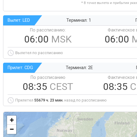
* В точке вылета и прибытия ука
Вылет: LED
Терминал: 1
По рассписанию:
Фактическое 
06:00
MSK
06:00
Вылетел по рассписанию
Прилет: CDG
Терминал: 2E
По рассписанию
Фактическое 
08:35
CEST
08:35
C
Прилетел
55679 ч. 23 мин.
назад по рассписанию
+
−