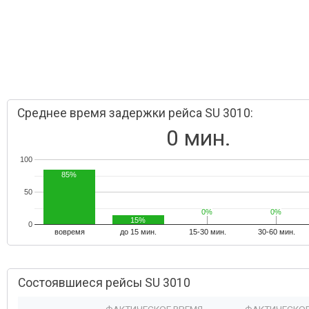
Среднее время задержки рейса SU 3010:
0 мин.
100
85%
50
0%
0%
0%
0%
15%
0
вовремя
до 15 мин.
15-30 мин.
30-60 мин.
Состоявшиеся рейсы SU 3010