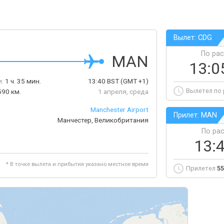
Вылет: CDG
По ра
MAN
13:0
:
1 ч. 35 мин.
13:40
BST
(GMT +1)
Вылетел по
590 км.
1 апреля, среда
Manchester Airport
Прилет: MAN
Манчестер, Великобритания
По ра
13:
* В точке вылета и прибытия указано местное время
Прилетел
55