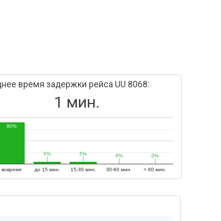
нее время задержки рейса UU 8068:
1 мин.
90%
5%
5%
5%
5%
0%
0%
0%
0%
вовремя
до 15 мин.
15-30 мин.
30-60 мин.
> 60 мин.