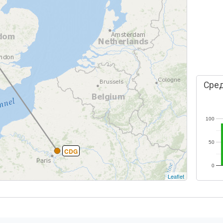
Сред
100
50
CDG
0
Leaflet