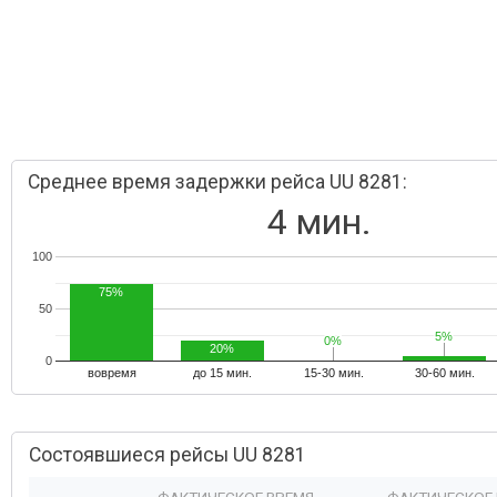
Среднее время задержки рейса UU 8281:
4 мин.
100
75%
50
5%
5%
0%
0%
20%
0
вовремя
до 15 мин.
15-30 мин.
30-60 мин.
Состоявшиеся рейсы UU 8281