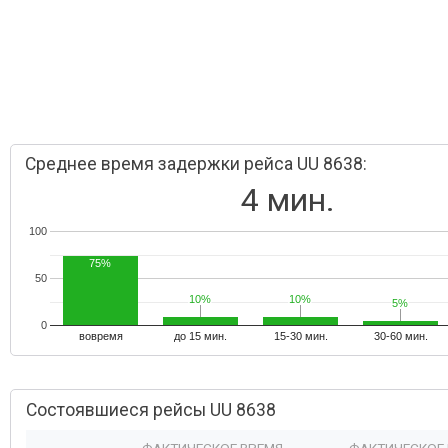
Среднее время задержки рейса UU 8638:
4 мин.
100
75%
50
10%
10%
10%
10%
5%
5%
0
вовремя
до 15 мин.
15-30 мин.
30-60 мин.
Состоявшиеся рейсы UU 8638