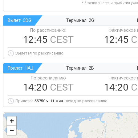
* В точке вылета и прибытия ука
Вылет: CDG
Терминал: 2G
По рассписанию:
Фактическое 
12:45
CEST
12:45
C
Вылетел по рассписанию
Прилет: HAJ
Терминал: 2B
По рассписанию
Фактическое 
14:20
CEST
14:20
C
Прилетел
55750 ч. 11 мин.
назад по рассписанию
+
−