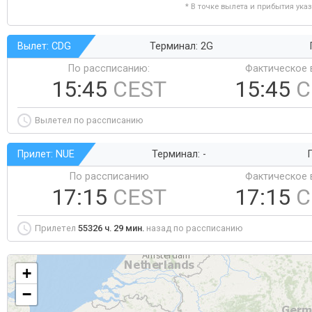
* В точке вылета и прибытия ука
Вылет: CDG
Терминал: 2G
По рассписанию:
Фактическое 
15:45
CEST
15:45
C
Вылетел по рассписанию
Прилет: NUE
Терминал: -
Г
По рассписанию
Фактическое 
17:15
CEST
17:15
C
Прилетел
55326 ч. 29 мин.
назад по рассписанию
+
−