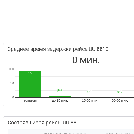
Среднее время задержки рейса UU 8810:
0 мин.
100
95%
50
5%
5%
0%
0%
0%
0%
0
вовремя
до 15 мин.
15-30 мин.
30-60 мин.
Состоявшиеся рейсы UU 8810