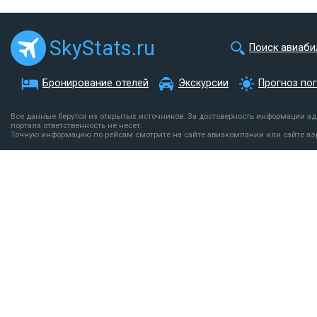
SkyStats.ru
Поиск авиаби
Бронирование отелей
Экскурсии
Прогноз по
Все данные берутся из открытых источников. За достоверность информации а
портала ответственность не несет.
Точную информацию по рейсам смотрите на сайте авиакомпании или сайте аэ