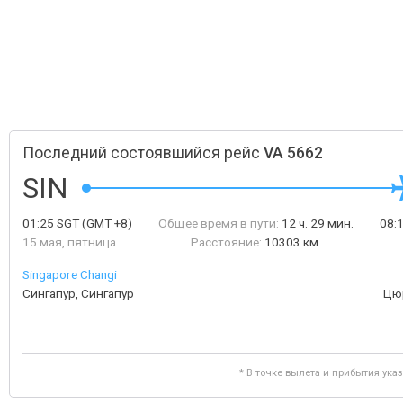
Последний состоявшийся рейс
VA 5662
SIN
01:25
SGT
(GMT +8)
Общее время в пути:
12 ч. 29 мин.
08:
15 мая, пятница
Расстояние:
10303 км.
Singapore Changi
Сингапур, Сингапур
Цю
* В точке вылета и прибытия ука