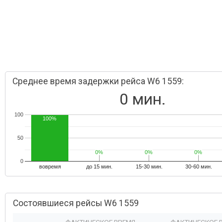
Среднее время задержки рейса W6 1559:
0 мин.
100
100%
50
0%
0%
0%
0%
0%
0%
0
вовремя
до 15 мин.
15-30 мин.
30-60 мин.
Состоявшиеся рейсы W6 1559