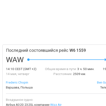
Последний состоявшийся рейс
W6 1559
WAW
14:10
CEST
(GMT +2)
Общее время в пути:
3 ч. 50 мин.
1
14 мая, четверг
Расстояние:
2509 км.
Frederic Chopin
Ben Gu
Варшава, Польша
Тел
Воздушное судно:
Airbus A320 232SL компании
Wizz Air