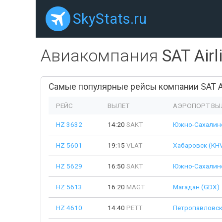
SkyStats.ru
Авиакомпания
SAT Airl
Самые популярные рейсы компании SAT Ai
РЕЙС
ВЫЛЕТ
АЭРОПОРТ ВЫ
HZ 3632
14:20
SAKT
Южно-Сахалинс
HZ 5601
19:15
VLAT
Хабаровск (KH
HZ 5629
16:50
SAKT
Южно-Сахалинс
HZ 5613
16:20
MAGT
Магадан (GDX)
HZ 4610
14:40
PETT
Петропавловск