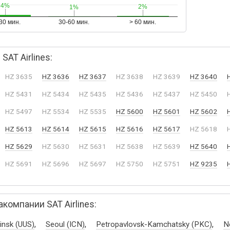
4%
4%
2%
2%
1%
1%
30 мин.
30-60 мин.
> 60 мин.
AT Airlines:
HZ 3635
HZ 3636
HZ 3637
HZ 3638
HZ 3639
HZ 3640
HZ 5431
HZ 5434
HZ 5435
HZ 5436
HZ 5437
HZ 5450
HZ 5497
HZ 5534
HZ 5535
HZ 5600
HZ 5601
HZ 5602
HZ 5613
HZ 5614
HZ 5615
HZ 5616
HZ 5617
HZ 5618
HZ 5629
HZ 5630
HZ 5631
HZ 5638
HZ 5639
HZ 5640
HZ 5691
HZ 5696
HZ 5697
HZ 5750
HZ 5751
HZ 9235
омпании SAT Airlines:
,
,
,
insk (UUS)
Seoul (ICN)
Petropavlovsk-Kamchatsky (PKC)
N