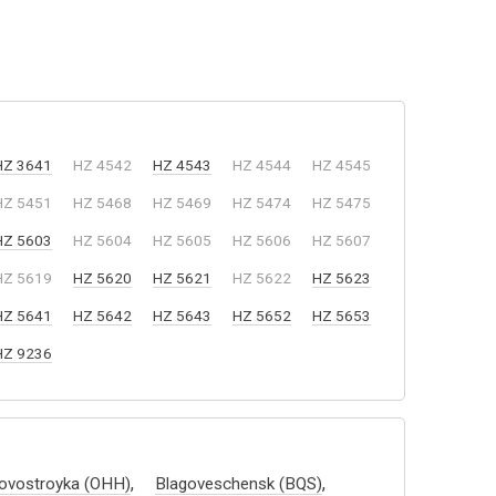
HZ 3641
HZ 4542
HZ 4543
HZ 4544
HZ 4545
HZ 5451
HZ 5468
HZ 5469
HZ 5474
HZ 5475
HZ 5603
HZ 5604
HZ 5605
HZ 5606
HZ 5607
HZ 5619
HZ 5620
HZ 5621
HZ 5622
HZ 5623
HZ 5641
HZ 5642
HZ 5643
HZ 5652
HZ 5653
HZ 9236
,
,
ovostroyka (OHH)
Blagoveschensk (BQS)