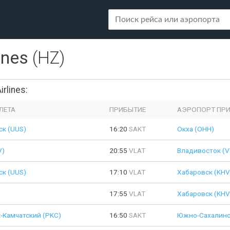
ines
(HZ)
rlines:
ЛЕТА
ПРИБЫТИЕ
АЭРОПОРТ ПР
к (UUS)
16:20
SAKT
Окха (OHH)
V)
20:55
VLAT
Владивосток (
к (UUS)
17:10
VLAT
Хабаровск (KHV
17:55
VLAT
Хабаровск (KHV
-Камчатский (PKC)
16:50
SAKT
Южно-Сахалинс