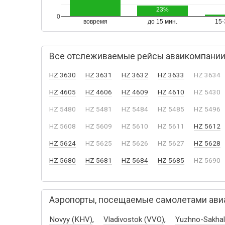
23%
0
вовремя
до 15 мин.
15-
Все отслеживаемые рейсы аваикомпании S
HZ 3630
HZ 3631
HZ 3632
HZ 3633
HZ 3634
HZ 4605
HZ 4606
HZ 4609
HZ 4610
HZ 5430
HZ 5480
HZ 5481
HZ 5484
HZ 5485
HZ 5496
HZ 5608
HZ 5609
HZ 5610
HZ 5611
HZ 5612
HZ 5624
HZ 5625
HZ 5626
HZ 5627
HZ 5628
HZ 5680
HZ 5681
HZ 5684
HZ 5685
HZ 5690
Аэропорты, посещаемые самолетами авиак
,
,
Novyy (KHV)
Vladivostok (VVO)
Yuzhno-Sakhal