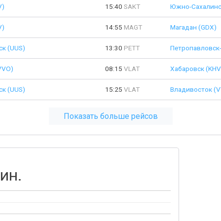
V)
15:40
SAKT
Южно-Сахалинс
V)
14:55
MAGT
Магадан (GDX)
к (UUS)
13:30
PETT
Петропавловск-
VVO)
08:15
VLAT
Хабаровск (KHV
к (UUS)
15:25
VLAT
Владивосток (
Показать больше рейсов
ин.