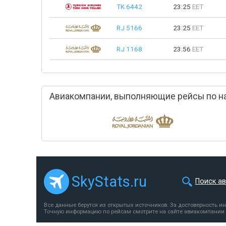
TK 6442
23:25
EET
RJ 5166
23:25
EET
RJ 1168
23:56
EET
Авиакомпании, выполняющие рейсы по н
SkyStats.ru
Поиск а
Все данные берутся из открытых источников. За достоверность и
Точную информацию по рейсам смотрите на сайте авиакомпании 