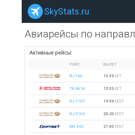
SkyStats.ru
Авиарейсы по направ
Активные рейсы:
РЕЙС
ВЫЛЕТ
RJ 166
13:35
EET
TK 4616
13:35
EET
RJ 1167
19:59
EEST
RJ 5165
20:20
EEST
MS 542
21:45
EEST