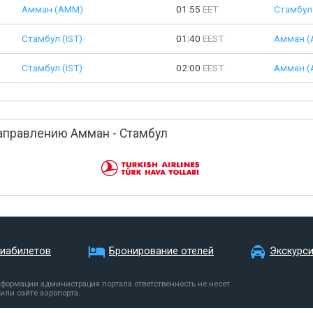
Амман (AMM)
01:55
EET
Стамбул 
Стамбул (IST)
01:40
EEST
Амман (
Стамбул (IST)
02:00
EEST
Амман (
аправлению Амман - Стамбул
виабилетов
Бронирование отелей
Экскурс
нформации администрация портала ответственность не несет.
или сайте аэропорта.