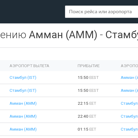
лению
Амман (AMM)
-
Стамбу
АЭРОПОРТ ВЫЛЕТА
ПРИБЫТИЕ
АЭРОПО
Стамбул (IST)
15:50
EEST
Амман (
Стамбул (IST)
15:50
EEST
Амман (
Амман (AMM)
22:15
EET
Стамбул 
Амман (AMM)
22:40
EET
Стамбул 
Амман (AMM)
01:15
EET
Стамбул 