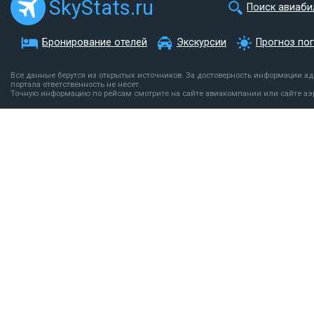
SkyStats.ru
Поиск авиаби
Бронирование отелей
Экскурсии
Прогноз по
Все данные берутся из открытых источников. За достоверность информации а
портала ответственность не несет.
Точную информацию по рейсам смотрите на сайте авиакомпании или сайте аэ