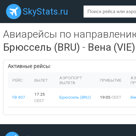
SkyStats.ru
Авиарейсы по направлени
Брюссель (BRU)
-
Вена (VIE)
Активные рейсы:
АЭРОПОРТ
А
РЕЙС
ВЫЛЕТ
ПРИБЫТИЕ
ВЫЛЕТА
ПР
17:25
FB 407
Брюссель (BRU)
19:05
CEST
Ве
CEST